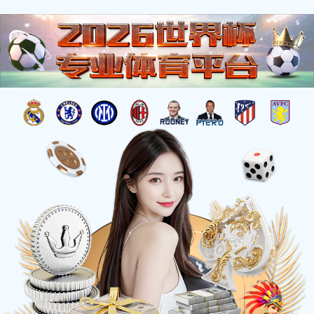
立即注册
星空体育
官网 · 权威体
育数据平台
星空体育 OFFICIAL WEBSITE
自2022年创立以来，
星空体育
致力于为用户提供包括
NBA、英超、欧洲杯、LPL在内的热门赛事直播与数据
服务，广受用户信赖。
立即下载星空体育APP