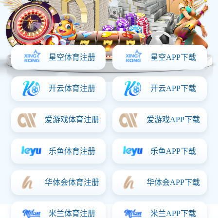
星空体育公司简介